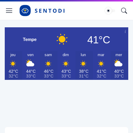
41°C
Tempe
jeu
ven
sam
dim
lun
mar
mer
42°C
44°C
46°C
43°C
38°C
41°C
40°C
32°C
33°C
33°C
33°C
31°C
32°C
33°C