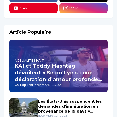
Suivez-Nous
25.7k
39.3k
65.4k
23.9k