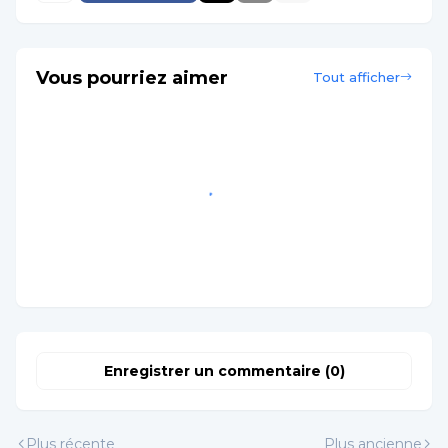
Vous pourriez aimer
Tout afficher
Nous jugerons les
Réclamation et
anges
restitution
juillet 20, 2019
spirituelles
juin 21, 2019
Ananias et Saphira
Les démons