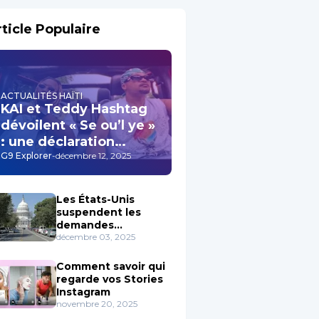
ticle Populaire
ACTUALITÉS HAÏTI
KAI et Teddy Hashtag
dévoilent « Se ou’l ye »
: une déclaration
d’amour profonde qui
G9 Explorer
-
décembre 12, 2025
résonne au cœur de la
musique haïtienne
Les États-Unis
suspendent les
demandes
d’immigration en
décembre 03, 2025
provenance de 19
pays y Compris Haïti
Comment savoir qui
regarde vos Stories
Instagram
novembre 20, 2025