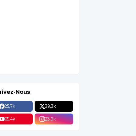
uivez-Nous
25.7k
39.3k
65.4k
23.9k