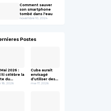
Comment sauver
son smartphone
tombé dans l'eau
novembre 10, 2024
ernieres Postes
 Mai 2026 :
Cuba aurait
ïti célèbre la
envisagé
te du
d’utiliser des
apeau dans
 18, 2026
drones contre
mai 17, 2026
 esprit
les États-Unis,
unité et de
selon
émoire
Washington