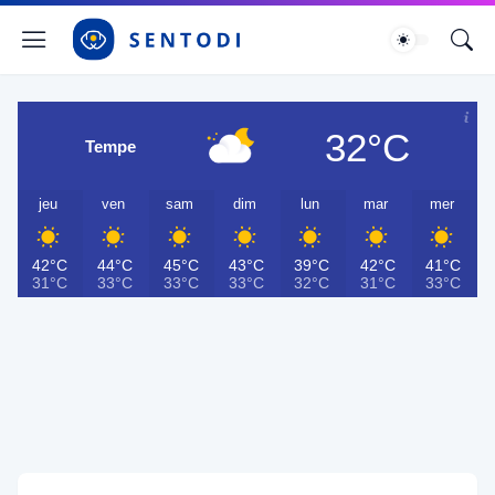
32°C
Tempe
jeu
ven
sam
dim
lun
mar
mer
42°C
44°C
45°C
43°C
39°C
42°C
41°C
31°C
33°C
33°C
33°C
32°C
31°C
33°C