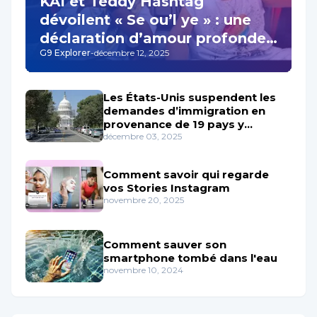
KAI et Teddy Hashtag
dévoilent « Se ou’l ye » : une
déclaration d’amour profonde
G9 Explorer
-
décembre 12, 2025
qui résonne au cœur de la
musique haïtienne
Les États-Unis suspendent les
demandes d’immigration en
provenance de 19 pays y
Compris Haïti
décembre 03, 2025
Comment savoir qui regarde
vos Stories Instagram
novembre 20, 2025
Comment sauver son
smartphone tombé dans l'eau
novembre 10, 2024