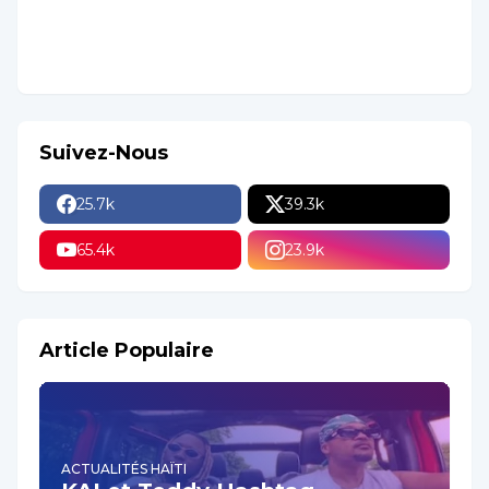
Suivez-Nous
25.7k
39.3k
65.4k
23.9k
Article Populaire
ACTUALITÉS HAÏTI