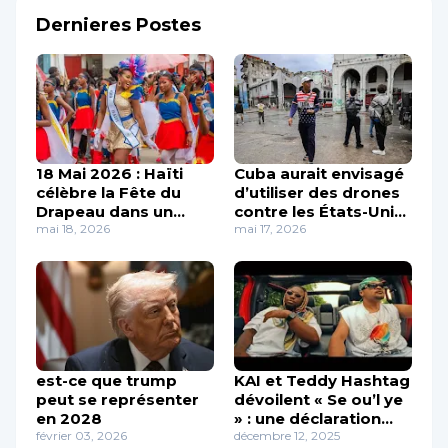
Dernieres Postes
18 Mai 2026 : Haïti
Cuba aurait envisagé
célèbre la Fête du
d’utiliser des drones
Drapeau dans un
contre les États-Unis,
esprit d’unité et de
mai 18, 2026
selon Washington
mai 17, 2026
mémoire
est-ce que trump
KAI et Teddy Hashtag
peut se représenter
dévoilent « Se ou’l ye
en 2028
» : une déclaration
février 03, 2026
d’amour profonde
décembre 12, 2025