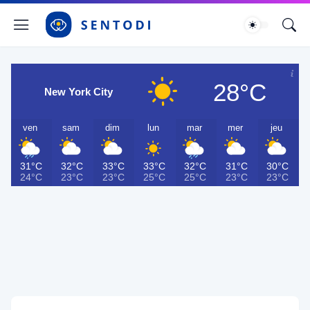
28°C
New York City
ven
sam
dim
lun
mar
mer
jeu
31°C
32°C
33°C
33°C
32°C
31°C
30°C
24°C
23°C
23°C
25°C
25°C
23°C
23°C