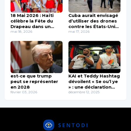
18 Mai 2026 : Haïti
Cuba aurait envisagé
célèbre la Fête du
d’utiliser des drones
Drapeau dans un
contre les États-Unis,
esprit d’unité et de
mai 18, 2026
selon Washington
mai 17, 2026
mémoire
est-ce que trump
KAI et Teddy Hashtag
peut se représenter
dévoilent « Se ou’l ye
en 2028
» : une déclaration
février 03, 2026
d’amour profonde
décembre 12, 2025
qui résonne au cœur
de la musique
haïtienne