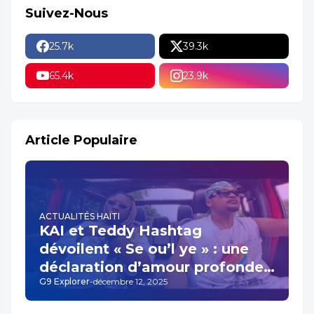
Suivez-Nous
25.7k
39.3k
65.4k
23.9k
Article Populaire
ACTUALITÉS HAÏTI
KAI et Teddy Hashtag
dévoilent « Se ou’l ye » : une
déclaration d’amour profonde
G9 Explorer
-
décembre 12, 2025
qui résonne au cœur de la
musique haïtienne