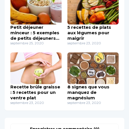
Petit déjeuner
5 recettes de plats
minceur : 5 exemples
aux légumes pour
de petits déjeuners
maigrir
pour maigrir
septembre 25, 2020
septembre 23, 2020
Recette brûle graisse
8 signes que vous
: 5 recettes pour un
manquez de
ventre plat
magnésium
septembre 23, 2020
septembre 23, 2020