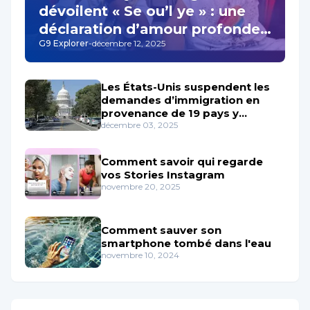
dévoilent « Se ou’l ye » : une
déclaration d’amour profonde
G9 Explorer
-
décembre 12, 2025
qui résonne au cœur de la
musique haïtienne
Les États-Unis suspendent les
demandes d’immigration en
provenance de 19 pays y
Compris Haïti
décembre 03, 2025
Comment savoir qui regarde
vos Stories Instagram
novembre 20, 2025
Comment sauver son
smartphone tombé dans l'eau
novembre 10, 2024