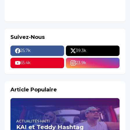
Suivez-Nous
25.7k
39.3k
65.4k
23.9k
Article Populaire
ACTUALITÉS HAÏTI
KAI et Teddy Hashtag