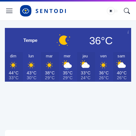
36°C
Tempe
dim
lun
mar
mer
jeu
ven
sam
44°C
43°C
38°C
35°C
33°C
36°C
40°C
33°C
30°C
29°C
29°C
24°C
26°C
26°C