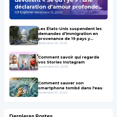
dévoilent « Se ou’l ye » : une
déclaration d’amour profonde
G9 Explorer
-
décembre 12, 2025
qui résonne au cœur de la
musique haïtienne
Les États-Unis suspendent les
demandes d’immigration en
provenance de 19 pays y
Compris Haïti
décembre 03, 2025
Comment savoir qui regarde
vos Stories Instagram
novembre 20, 2025
Comment sauver son
smartphone tombé dans l'eau
novembre 10, 2024
Dernieres Postes