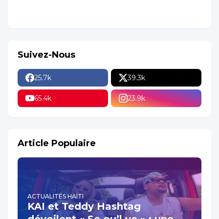
Suivez-Nous
25.7k
39.3k
65.4k
23.9k
Article Populaire
ACTUALITÉS HAÏTI
KAI et Teddy Hashtag