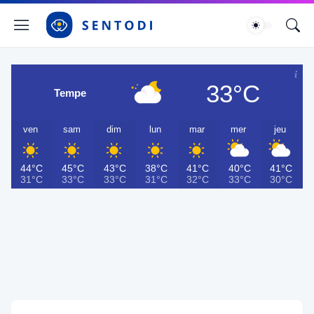
33°C
Tempe
ven
sam
dim
lun
mar
mer
jeu
44°C
45°C
43°C
38°C
41°C
40°C
41°C
31°C
33°C
33°C
31°C
32°C
33°C
30°C