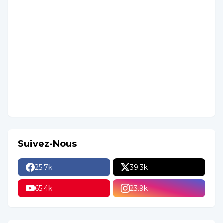
Suivez-Nous
25.7k
39.3k
65.4k
23.9k