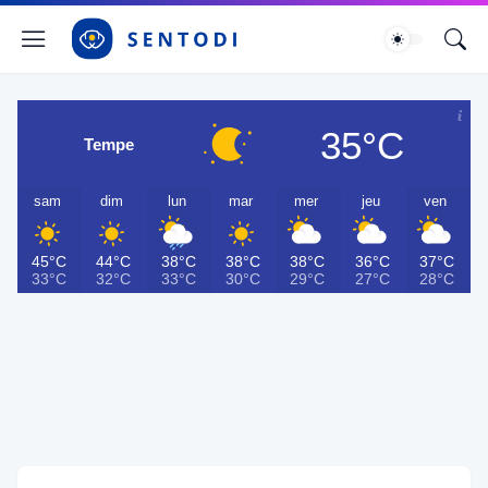
35°C
Tempe
sam
dim
lun
mar
mer
jeu
ven
45°C
44°C
38°C
38°C
38°C
36°C
37°C
33°C
32°C
33°C
30°C
29°C
27°C
28°C