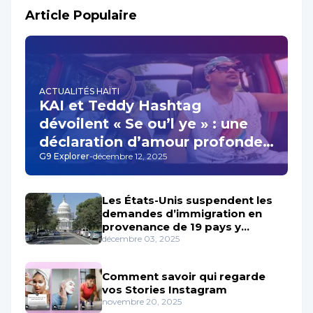
Article Populaire
ACTUALITÉS HAÏTI
KAI et Teddy Hashtag
dévoilent « Se ou’l ye » : une
déclaration d’amour profonde
G9 Explorer
-
décembre 12, 2025
qui résonne au cœur de la
musique haïtienne
Les États-Unis suspendent les
demandes d’immigration en
provenance de 19 pays y
Compris Haïti
décembre 03, 2025
Comment savoir qui regarde
vos Stories Instagram
novembre 20, 2025