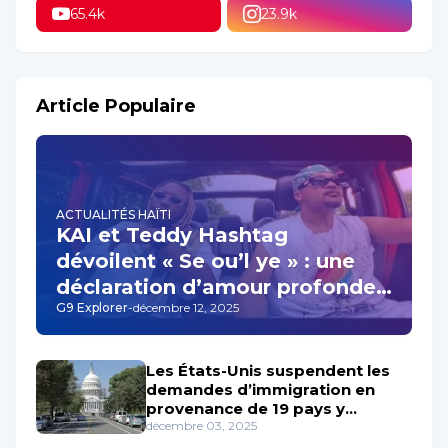
65.4k
23.9k
Article Populaire
ACTUALITÉS HAÏTI
KAI et Teddy Hashtag
dévoilent « Se ou’l ye » : une
déclaration d’amour profonde
G9 Explorer
-
décembre 12, 2025
qui résonne au cœur de la
musique haïtienne
Les États-Unis suspendent les
demandes d’immigration en
provenance de 19 pays y
Compris Haïti
décembre 03, 2025