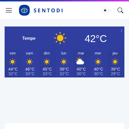
42°C
Tempe
ven
sam
dim
lun
mar
mer
jeu
44°C
46°C
45°C
39°C
40°C
40°C
39°C
32°C
33°C
33°C
32°C
30°C
30°C
29°C